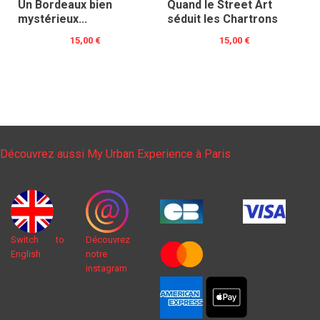
Un Bordeaux bien
Quand le Street Art
mystérieux...
séduit les Chartrons
15,00 €
15,00 €
Découvrez aussi My Urban Experience à Paris
Switch to
Découvrez
English
notre
instagram