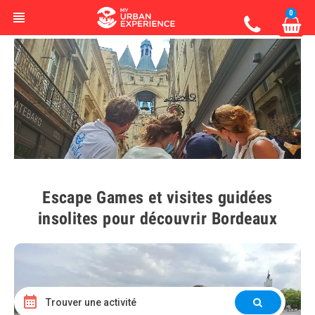
0
view_headline
Escape Games et visites guidées
insolites pour découvrir Bordeaux
Trouver une activité