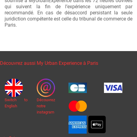
soumise à MyUrbanExperience dans les 72 heures ouvrées
qui suivent la fin de l’expérience uniquement par
recommandé. En cas de désaccord persistant la seule
juridiction compétente est celle du tribunal de commerce de
Paris.
Découvrez aussi My Urban Experience à Paris
Switch to
Découvrez
English
notre
instagram