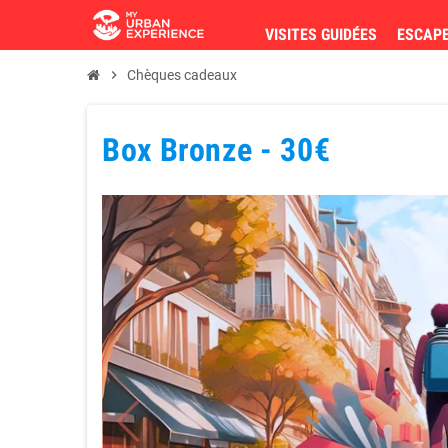
VISITES GUIDÉES
ESCAP
chevron_right
Chèques cadeaux
Box Bronze - 30€