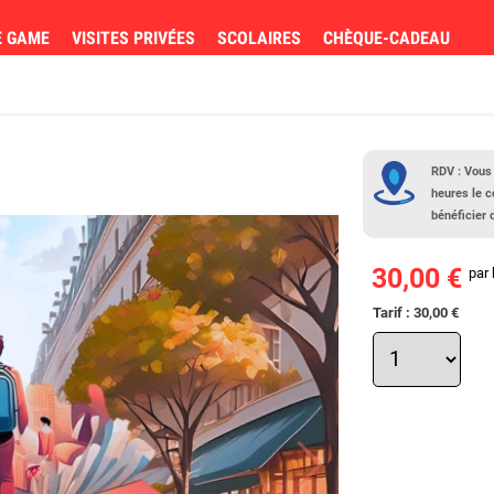
E GAME
VISITES PRIVÉES
SCOLAIRES
CHÈQUE-CADEAU
RDV : Vous
heures le c
bénéficier 
30,00 €
par
Tarif : 30,00 €