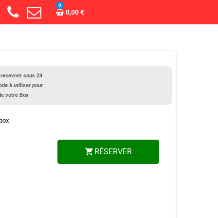
0
0,00 €
 recevrez sous 24
ode à utiliser pour
de votre Box
 box
RÉSERVER
shopping_cart